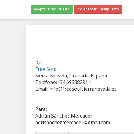
Aceptar Presupuesto
No aceptar Presupuesto
De:
Free Soul
Sierra Nevada, Granada. España
Teléfono:+34 693382914
Email: info@freesoulsierranevada.es
Para:
Adrián Sánchez Mercader
adrisanchezmercader@gmail.com