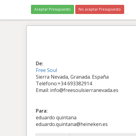
Aceptar Presupuesto
No aceptar Presupuesto
De:
Free Soul
Sierra Nevada, Granada. España
Teléfono:+34 693382914
Email: info@freesoulsierranevada.es
Para:
eduardo quintana
eduardo.quintana@heineken.es