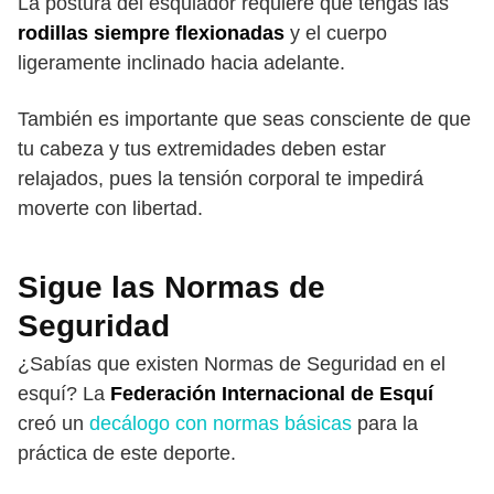
La postura del esquiador requiere que tengas las
rodillas siempre flexionadas
y el cuerpo
ligeramente inclinado hacia adelante.
También es importante que seas consciente de que
tu cabeza y tus extremidades deben estar
relajados, pues la tensión corporal te impedirá
moverte con libertad.
Sigue las Normas de
Seguridad
¿Sabías que existen Normas de Seguridad en el
esquí? La
Federación Internacional de Esquí
creó un
decálogo con normas básicas
para la
práctica de este deporte.