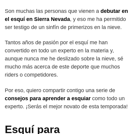
Son muchas las personas que vienen a
debutar en
el esquí en Sierra Nevada
, y eso me ha permitido
ser testigo de un sinfín de primerizos en la nieve.
Tantos años de pasión por el esquí me han
convertido en todo un experto en la materia y,
aunque nunca me he deslizado sobre la nieve, sé
mucho más acerca de este deporte que muchos
riders o competidores.
Por eso, quiero compartir contigo una serie de
consejos para aprender a esquiar
como todo un
experto. ¡Serás el mejor novato de esta temporada!
Esquí para