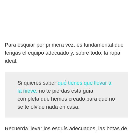
Para esquiar por primera vez, es fundamental que
tengas el equipo adecuado y, sobre todo, la ropa
ideal.
Si quieres saber
qué tienes que llevar a
la nieve,
no te pierdas esta guía
completa que hemos creado para que no
se te olvide nada en casa.
Recuerda llevar los esquís adecuados, las botas de