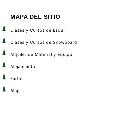
MAPA DEL SITIO
Clases y Cursos de Esquí
Clases y Cursos de Snowboard
Alquiler de Material y Equipo
Alojamiento
Forfait
Blog