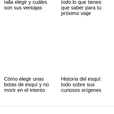
talla elegir y cuáles
todo lo que tienes
son sus ventajas
que saber para tu
próximo viaje
Cómo elegir unas
Historia del esquí:
botas de esquí y no
todo sobre sus
morir en el intento
curiosos orígenes