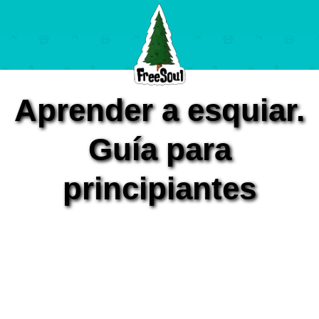
Saltar
al
contenido
Aprender a esquiar.
Guía para
principiantes