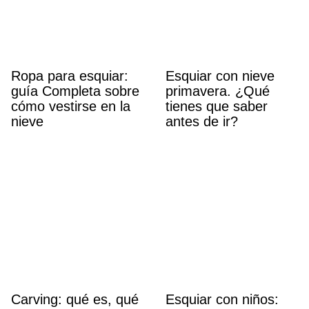
Ropa para esquiar:
Esquiar con nieve
guía Completa sobre
primavera. ¿Qué
cómo vestirse en la
tienes que saber
nieve
antes de ir?
Carving: qué es, qué
Esquiar con niños: