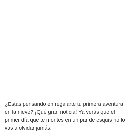
¿Estás pensando en regalarte tu primera aventura
en la nieve? ¡Qué gran noticia! Ya verás que el
primer día que te montes en un par de esquís no lo
vas a olvidar jamás.