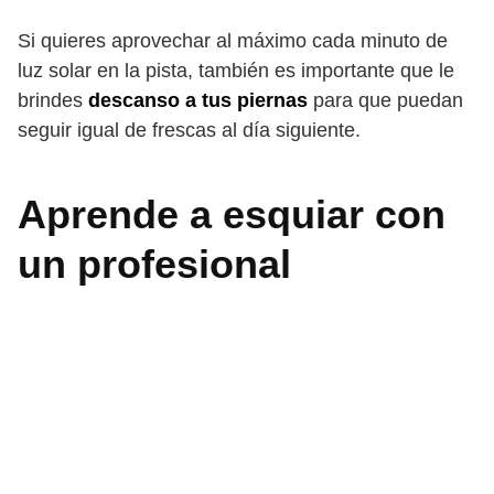
Si quieres aprovechar al máximo cada minuto de
luz solar en la pista, también es importante que le
brindes
descanso a tus piernas
para que puedan
seguir igual de frescas al día siguiente.
Aprende a esquiar con
un profesional